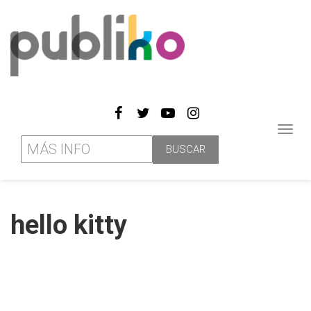
Toggl
navig
hello kitty