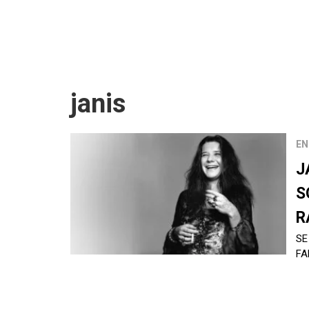
janis
EN
J
S
R
SE
F