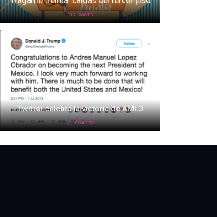
Trágame treinta: caídas del tercer piso
GIRL POWER
Twitter celebra la victoria de AMLO
¿QUÉ HACER?