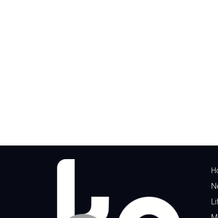
H
N
Li
M