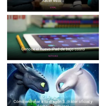
hacer esto…
VIRAL
Conoce el nuevo iPad de bajo costo
NOTICIAS
Cómo entrenar a tu dragón 3, ¡tráiler oficial y