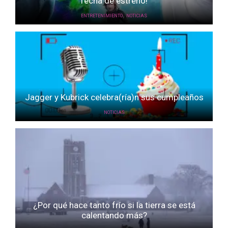
fecha de estreno!
,
ENTRETENIMIENTO
NOTICIAS
Jagger y Kubrick celebra(ría)n sus cumpleaños
NOTICIAS
¿Por qué hace tanto frío si la tierra se está
calentando más?