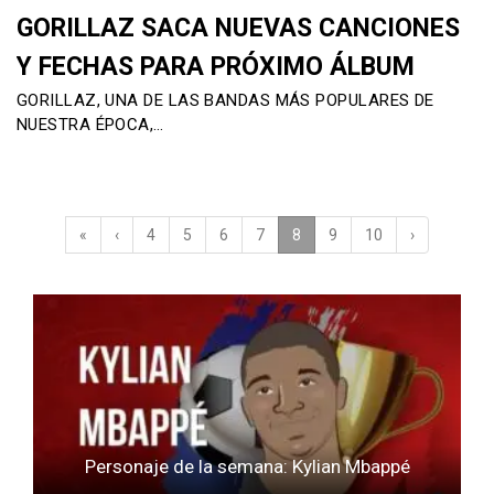
GORILLAZ SACA NUEVAS CANCIONES
Y FECHAS PARA PRÓXIMO ÁLBUM
GORILLAZ, UNA DE LAS BANDAS MÁS POPULARES DE
NUESTRA ÉPOCA,…
«
‹
4
5
6
7
8
(current)
9
10
›
Personaje de la semana: Kylian Mbappé