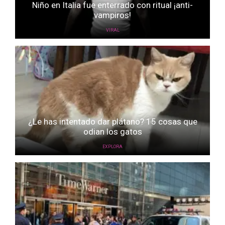
Niño en Italia fue enterrado con ritual ¡anti-
vampiros!
VIRAL
¿Le has intentado dar plátano? 15 cosas que
odian los gatos
EXPLORA