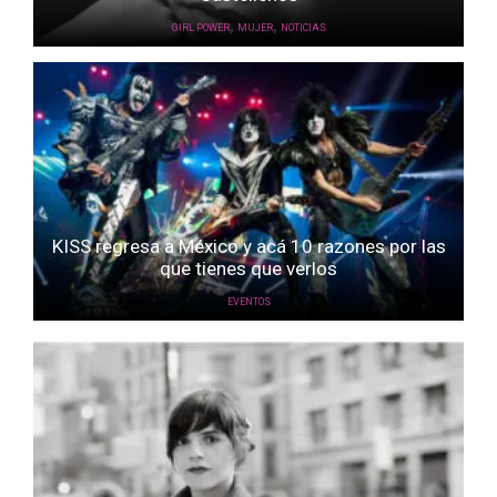
,
,
GIRL POWER
MUJER
NOTICIAS
KISS regresa a México y acá 10 razones por las
que tienes que verlos
EVENTOS