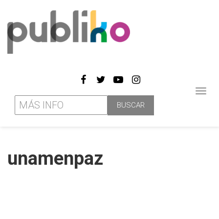
Toggl
navig
unamenpaz