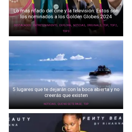
Lo más rifado del cine y la televisión: Estos son
los nominados a los Golden Globes 2024
,
,
,
,
,
,
,
DESTACADOS
ENTRETENIMIENTO
EXPLORA
NOTICIAS
ORIGINALS
TOP
TOP 2
TOP 3
5 lugares que te dejarán con la boca abierta y no
creerás que existen
,
,
NOTICIAS
QUE NO SE TE PASE
TOP