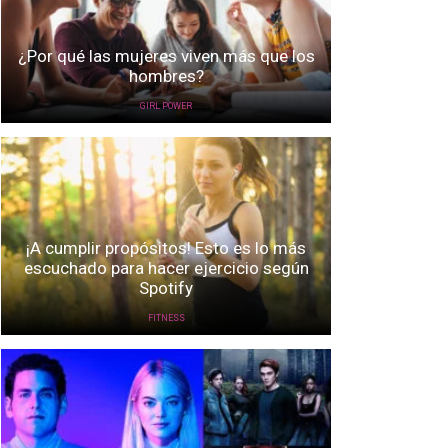
¿Por qué las mujeres viven más que los
hombres?
GIRL POWER
¡A cumplir propósitos! Esto es lo más
escuchado para hacer ejercicio según
Spotify
FITNESS