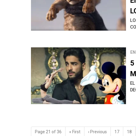
E
L
LO
CO
EN
5
M
EL
DE
Page 21 of 36
«
First
‹
Previous
17
18