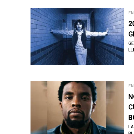
EN
2
G
GE
LL
EN
N
C
B
LA
BL