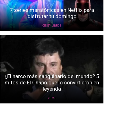
7 series maratónicas en Netflix para
disfrutar tu domingo
CINE Y LIBROS
¿El narco más sanguinario del mundo? 5
mitos de El Chapo que lo convirtieron en
leyenda
VIRAL