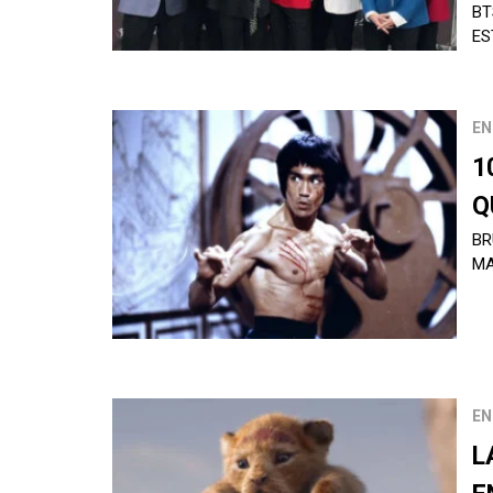
BT
ES
EN
1
Q
BR
MA
EN
L