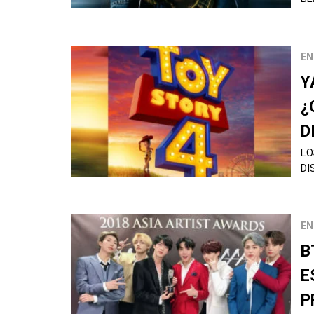
EN
Y
¿
D
LO
DI
EN
B
E
P