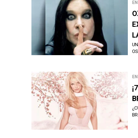
EN
O
E
L
UN
OS
EN
¡
B
¿C
BR