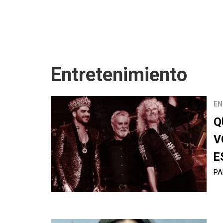
Entretenimiento
EN
Q
V
E
PA