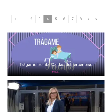
‹
1
2
3
4
(current)
5
6
7
8
›
»
Trágame treinta: Caídas del tercer piso
MUJER