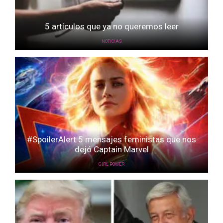
5 artículos que ya no queremos leer
NOTICIAS
#SpoilerAlert 5 mensajes feministas que nos
dejó Captain Marvel
GIRL POWER