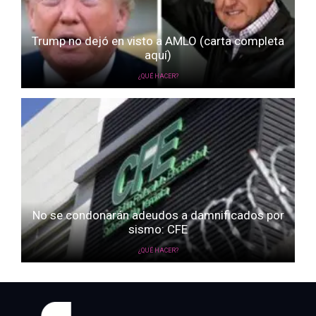
Trump no dejó en visto a AMLO (carta completa
aquí)
¿QUÉ HACER?
No se condonarán adeudos a damnificados por
sismo: CFE
¿QUÉ HACER?