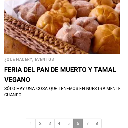
,
¿QUÉ HACER?
EVENTOS
FERIA DEL PAN DE MUERTO Y TAMAL
VEGANO
SÓLO HAY UNA COSA QUE TENEMOS EN NUESTRA MENTE
CUANDO…
1
2
3
4
5
6
(current)
7
8