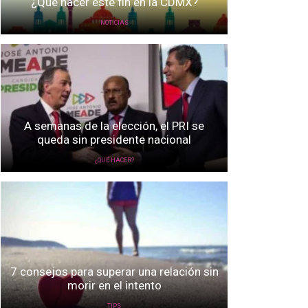
¿Qué hacer este fin en la CDMX?
NOTICIAS
A semanas de la elección, el PRI se
queda sin presidente nacional
¿QUÉ HACER?
7 consejos para superar una relación sin
morir en el intento
TIPS