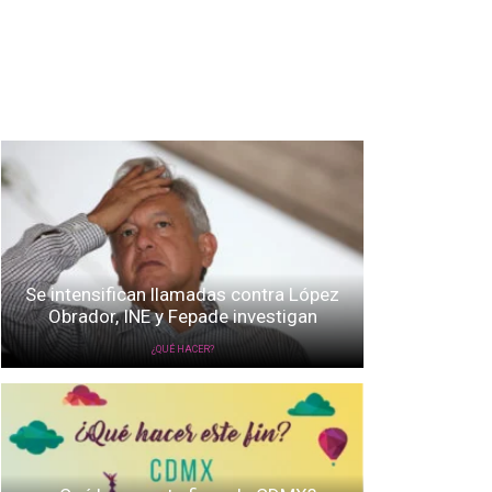
Se intensifican llamadas contra López
Obrador, INE y Fepade investigan
¿QUÉ HACER?