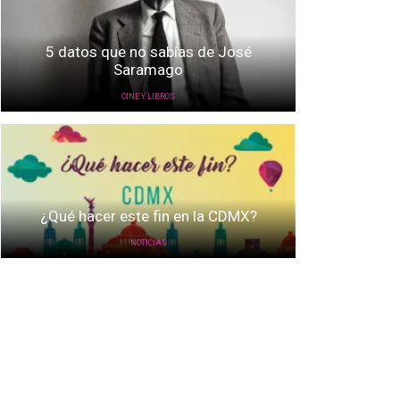
5 datos que no sabías de José
Saramago
CINE Y LIBROS
¿Qué hacer este fin en la CDMX?
NOTICIAS