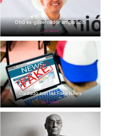
Otro ex-gobernador amparado.
¿QUÉ HACER?
Cuidado con las Fake News
¿QUÉ HACER?