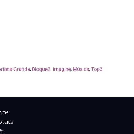
Ariana Grande
,
Bloque2
,
Imagine
,
Música
,
Top3
ome
oticias
fe