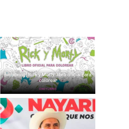
[Unboxing] Rick y Morty: libro oficial para
colorear
CINE Y LIBROS