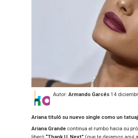
Autor:
Armando Garcés
14 diciembr
Ariana tituló su nuevo single como un tatuaj
Ariana Grande
continua el rumbo hacia su pr
liberó
“Thank U, Next”
(que te dejamos aquí a