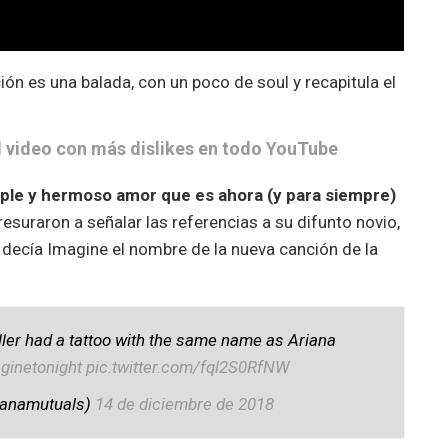
ión es una balada, con un poco de soul y recapitula el
l video con más dislikes en todo YouTube
ple y hermoso amor que es ahora (y para siempre)
resuraron a señalar las referencias a su difunto novio,
e decía Imagine el nombre de la nueva canción de la
ler had a tattoo with the same name as Ariana
ginetonight
pic.twitter.com/fql2S0RfNW
ianamutuals)
14 de diciembre de 2018