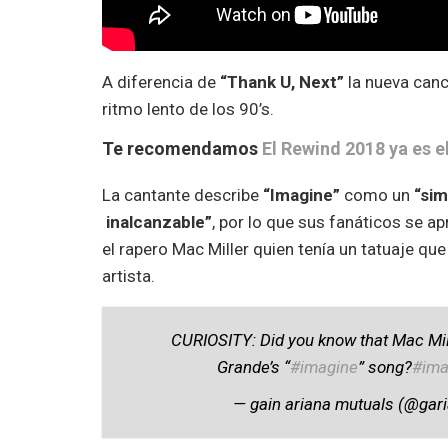
A diferencia de
“Thank U, Next”
la nueva canc
ritmo lento de los 90’s.
Te recomendamos
El Rewind 2018 ya es e
La cantante describe
“Imagine”
como un
“sim
inalcanzable”
, por lo que sus fanáticos se ap
el rapero Mac Miller quien tenía un tatuaje qu
artista.
CURIOSITY: Did you know that Mac Mil
Grande’s “
#imagine
” song?
#ima
— gain ariana mutuals (@gar