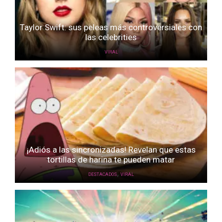
Taylor Swift: sus peleas más controversiales con
las celebrities
VIRAL
¡Adiós a las sincronizadas! Revelan que estas
tortillas de harina te pueden matar
,
DESTACADOS
VIRAL