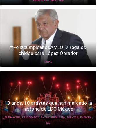
ENTRETENIMIENTO
TOP
#FelizcumpleañosAMLO: 7 regalos
chidos para López Obrador
VIRAL
10 años, 10 artistas que han marcado la
historia de EDC México
,
,
,
,
,
¿QUÉ HACER?
DESTACADOS
ENTRETENIMIENTO
EVENTOS
EXPLORA
TOP