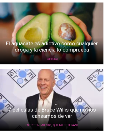
El aguacate es adictivo como cualquier
droga y la ciencia lo comprueba
EXPLORA
7 películas de Bruce Willis que no nos
cansamos de ver
,
ENTRETENIMIENTO
QUE NO SE TE PASE