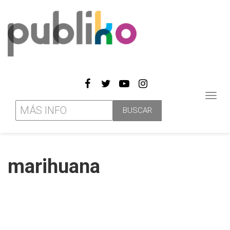
Toggl
navig
marihuana