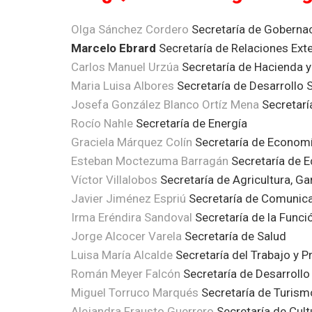
Olga Sánchez Cordero
Secretaría de Goberna
Marcelo Ebrard
Secretaría de Relaciones Exte
Carlos Manuel Urzúa
Secretaría de Hacienda y
Maria Luisa Albores
Secretaría de Desarrollo S
Josefa González Blanco Ortíz Mena
Secretarí
Rocío Nahle
Secretaría de Energía
Graciela Márquez Colín
Secretaría de Econom
Esteban Moctezuma Barragán
Secretaría de E
Víctor Villalobos
Secretaría de Agricultura, Ga
Javier Jiménez Espriú
Secretaría de Comunica
Irma Eréndira Sandoval
Secretaría de la Funci
Jorge Alcocer Varela
Secretaría de Salud
Luisa María Alcalde
Secretaría del Trabajo y P
Román Meyer Falcón
Secretaría de Desarrollo 
Miguel Torruco Marqués
Secretaría de Turism
Alejandra Frausto Guerrero
Secretaría de Cult