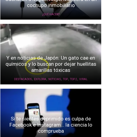
cochupo inmobiliario
¿QUÉ HACER?
Y en noticias de Japón: Un gato cae en
químicos y lo buscan por dejar huellitas
amarillas tóxicas
,
,
,
,
,
DESTACADOS
EXPLORA
NOTICIAS
TOP
TOP 2
VIRAL
Si te sientes deprimido es culpa de
Facebook e Instagram… la ciencia lo
comprueba