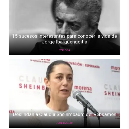
15 sucesos interesantes para conocer la vida de
Jorge Ibargüengoitia
EXPLORA
Deslindan a Claudia Sheinmbaum del Rébsamen
¿QUÉ HACER?