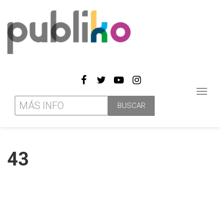
Toggl
navig
43