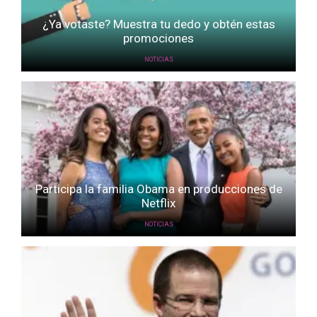
¿Ya votaste? Muestra tu dedo y obtén estas
promociones
NOTICIAS
Participa la familia Obama en producciones de
Netflix
NOTICIAS