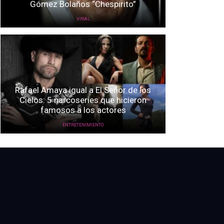
Gómez Bolaños “Chespirito”
VIRAL
Rafael Amaya igual a El Señor de los
Cielos: 5 narcoseries que hicieron
famosos a los actores
ENTRETENIMIENTO