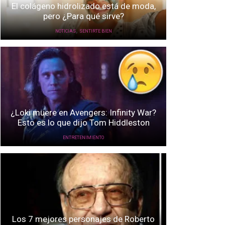
El colágeno hidrolizado está de moda,
pero ¿Para qué sirve?
,
NOTICIAS
SENTIRTE BIEN
¿Loki muere en Avengers: Infinity War?
Esto es lo que dijo Tom Hiddleston
ENTRETENIMIENTO
Los 7 mejores personajes de Roberto