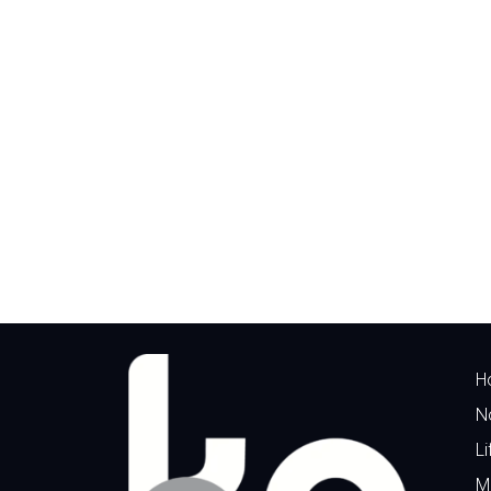
H
N
Li
M