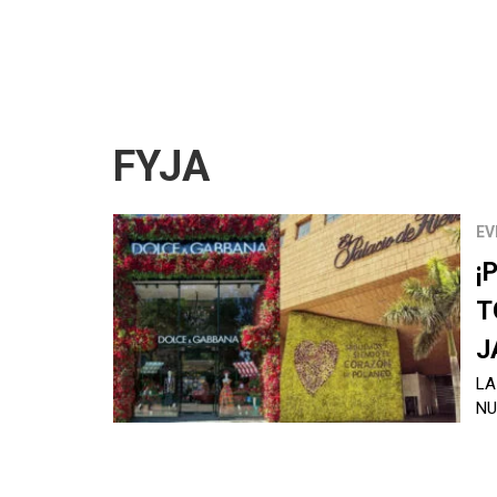
FYJA
EV
¡
T
J
LA
NU