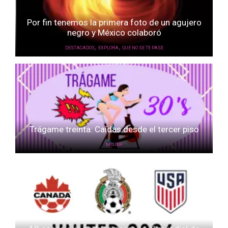
Por fin tenemos la primera foto de un agujero
negro y México colaboró
,
,
DESTACADOS
EXPLORA
QUE NO SE TE PASE
Trágame treinta: Caídas desde el tercer piso
MUJER