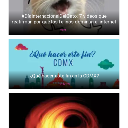
#DíaInternacionalDelGato: 7 videos que
reafirman por qué los felinos dominan el internet
VIRAL
¿Qué hacer este fin en la CDMX?
EVENTOS