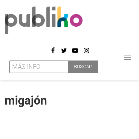
Toggl
navig
migajón