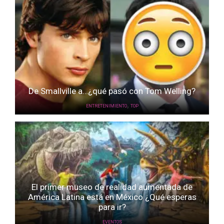
De Smallville a…¿qué pasó con Tom Welling?
,
ENTRETENIMIENTO
TOP
El primer museo de realidad aumentada de
América Latina está en México ¿Qué esperas
para ir?
EVENTOS