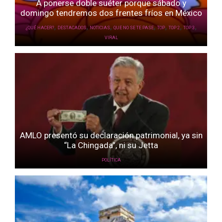
A ponerse doble suéter porque sábado y
domingo tendremos dos frentes fríos en México
,
,
,
,
,
,
,
¿QUÉ HACER?
DESTACADOS
NOTICIAS
QUE NO SE TE PASE
TOP
TOP 2
TOP 3
VIRAL
AMLO presentó su declaración patrimonial, ya sin
“La Chingada”, ni su Jetta
POLÍTICA