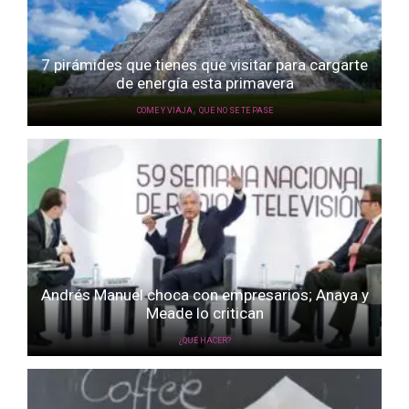
7 pirámides que tienes que visitar para cargarte
de energía esta primavera
,
COME Y VIAJA
QUE NO SE TE PASE
Andrés Manuel choca con empresarios; Anaya y
Meade lo critican
¿QUÉ HACER?