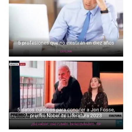
5 profesiones que no existirán en diez años
EXPLORA
5 datos curiosos para conocer a Jon Fosse,
premio Nobel de Literatura 2023
,
,
,
¿QUÉ HACER?
CINE Y LIBROS
ENTRETENIMIENTO
TOP