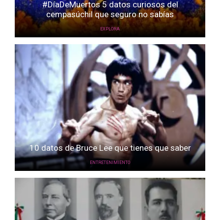
#DíaDeMuertos 5 datos curiosos del
cempasúchil que seguro no sabías
EXPLORA
10 datos de Bruce Lee que tienes que saber
ENTRETENIMIENTO