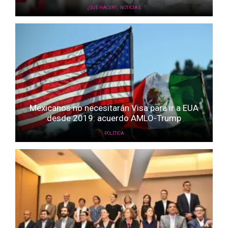
,
¿QUÉ HACER?
NOTICIAS
Mexicanos no necesitarán Visa para ir a EUA
desde 2019: acuerdo AMLO-Trump
POLÍTICA