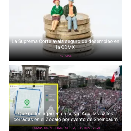
La Suprema Corte avala seguro de desempleo en
la CDMX
NOTICIAS
Que no los agarren en curva: Aquí las calles
cerradas en el Zócalo por evento de Sheinbaum
,
,
,
,
,
DESTACADOS
NOTICIAS
POLÍTICA
TOP
TOP 2
VIRAL