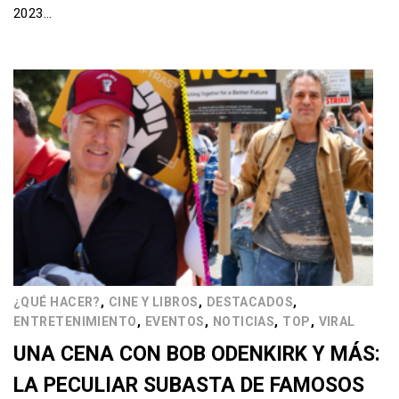
2023…
,
,
,
¿QUÉ HACER?
CINE Y LIBROS
DESTACADOS
,
,
,
,
ENTRETENIMIENTO
EVENTOS
NOTICIAS
TOP
VIRAL
UNA CENA CON BOB ODENKIRK Y MÁS:
LA PECULIAR SUBASTA DE FAMOSOS