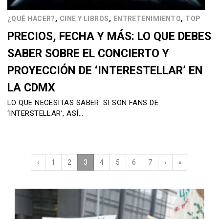
,
,
,
¿QUÉ HACER?
CINE Y LIBROS
ENTRETENIMIENTO
TOP
PRECIOS, FECHA Y MÁS: LO QUE DEBES
SABER SOBRE EL CONCIERTO Y
PROYECCIÓN DE ‘INTERESTELLAR’ EN
LA CDMX
LO QUE NECESITAS SABER: SI SON FANS DE
‘INTERSTELLAR’, ASÍ…
‹
1
2
3
(current)
4
5
6
7
›
»