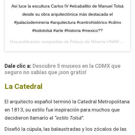
Así luce la escultura Carlos IV #elcaballito de Manuel Tolsá
desde su obra arquitectónica más destacada el
#palaciodemineria #arquitectura #centrohistórico #cdmx
#todotolsá #arte #historia #mexico??
Una publicación compartida de
Palacio de Minería UNAM
(@palaciodemineria) el
Dale clic a:
Descubre 5 museos en la CDMX que
seguro no sabías que ¡son gratis!
La Catedral
El arquitecto español terminó la Catedral Metropolitana
en 1813, su estilo fue inspiración para muchos que
decidieron llamarlo el
“estilo Tolsá”.
Diseñó la cúpula, las balaustradas y los zócalos de las