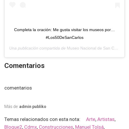
Completa la oración: Me gusta visitar los museos por…
#Los50DeSanCarlos
Una publicación compartida de
Museo Nacional de San Carlos
(@
Comentarios
comentarios
Más de:
admin publiko
Temas relacionados con esta nota:
Arte
,
Artistas
,
Bloque2
,
Cdmx
,
Construcciones
,
Manuel Tolsá
,