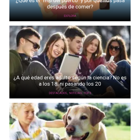
¿Qué es el “mal del puerco” y por qué nos pasa
después de comer?
EXPLORA
¿A qué edad eres adulto según la ciencia? No es
a los 18, ni pasando los 20
,
,
DESTACADOS
NOTICIAS
TOP 3