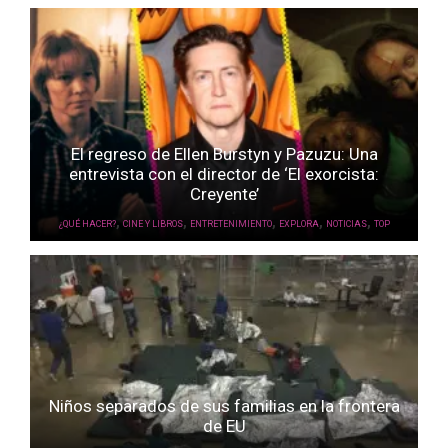
El regreso de Ellen Burstyn y Pazuzu: Una
entrevista con el director de ‘El exorcista:
Creyente’
,
,
,
,
,
¿QUÉ HACER?
CINE Y LIBROS
ENTRETENIMIENTO
EXPLORA
NOTICIAS
TOP
Niños separados de sus familias en la frontera
de EU