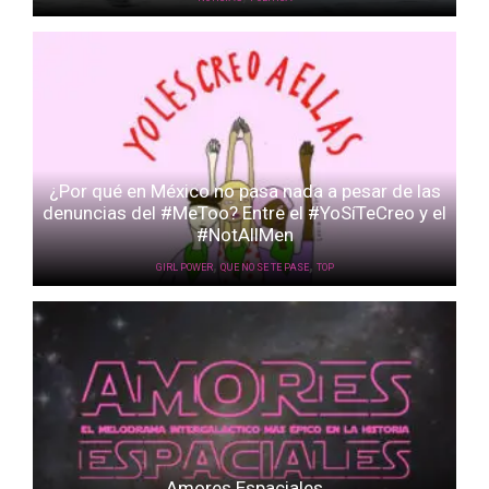
¿Por qué en México no pasa nada a pesar de las
denuncias del #MeToo? Entre el #YoSíTeCreo y el
#NotAllMen
,
,
GIRL POWER
QUE NO SE TE PASE
TOP
Amores Espaciales