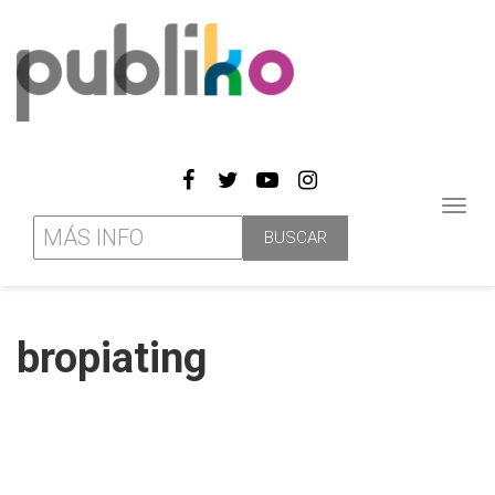
Toggl
navig
bropiating