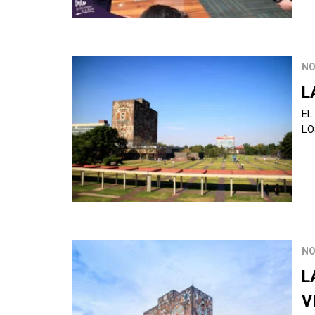
NO
L
EL
LO
NO
L
V