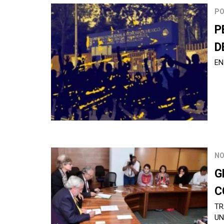
PO
P
D
EN
NO
G
C
TR
UN