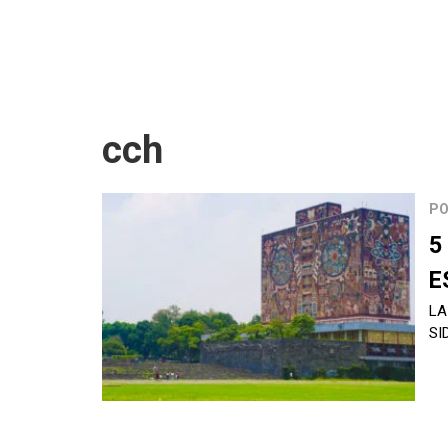
cch
PO
5
E
LA
SI