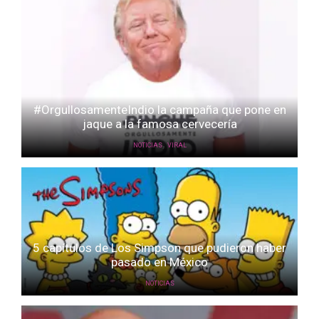
#OrgullosamenteIndio la campaña que pone en
jaque a la famosa cervecería
,
NOTICIAS
VIRAL
5 capítulos de Los Simpson que pudieron haber
pasado en México
NOTICIAS