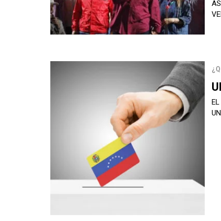
AS
VE
¿Q
U
EL
U