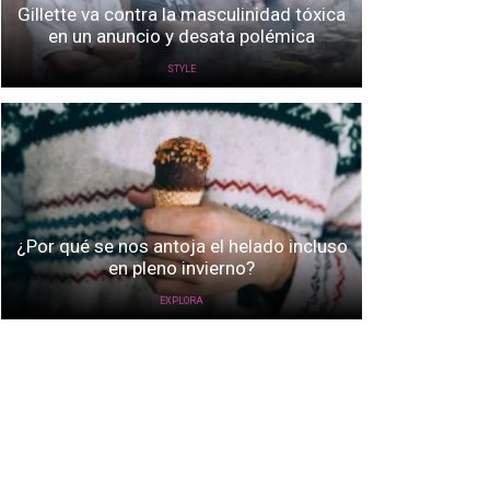
Gillette va contra la masculinidad tóxica
en un anuncio y desata polémica
STYLE
¿Por qué se nos antoja el helado incluso
en pleno invierno?
EXPLORA