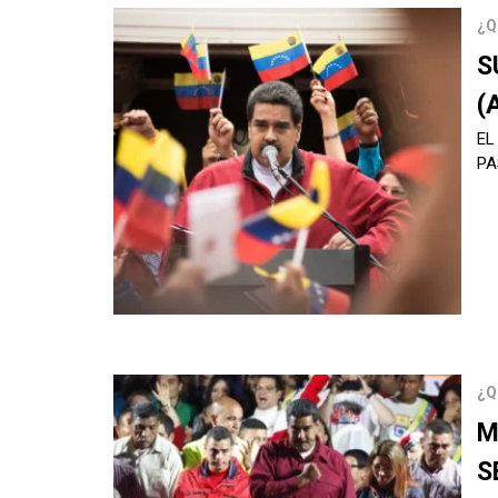
¿Q
S
(
EL
PA
¿Q
M
S