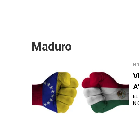
Maduro
NO
V
A
EL
NI