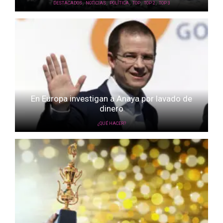
,
,
,
,
,
DESTACADOS
NOTICIAS
POLÍTICA
TOP
TOP 2
TOP 3
En Europa investigan a Anaya por lavado de
dinero
¿QUÉ HACER?