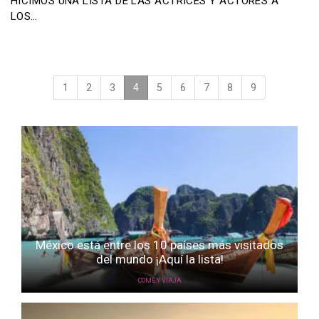
HICIMOS UNA LISTA DE LAS ACTRICES Y ACTORES A
LOS…
1
2
3
4
(current)
5
6
7
8
9
México está entre los 10 países más visitados
del mundo ¡Aquí la lista!
COME Y VIAJA