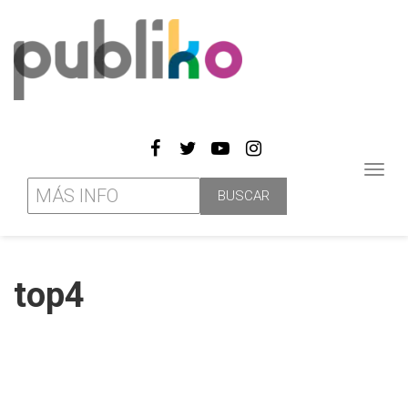
Toggl
navig
top4