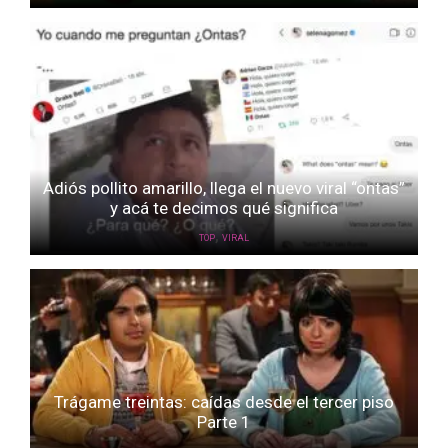
Adiós pollito amarillo, llega el nuevo viral “ontas”
y acá te decimos qué significa
,
TOP
VIRAL
Trágame treintas: caídas desde el tercer piso
Parte 1