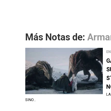
Más Notas de:
Arma
EN
G
S
S
N
LA
SINO…