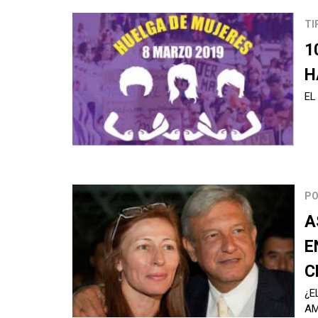
TI
1
H
EL
PO
A
E
C
¿E
AM