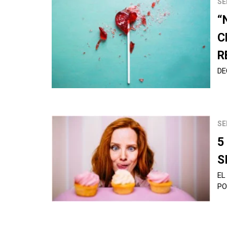
SE
“
C
R
DE
SE
5
S
EL
P