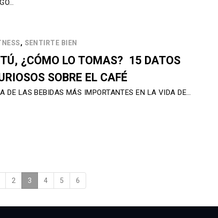
GO…
,
TNESS
SENTIRTE BIEN
 TÚ, ¿CÓMO LO TOMAS? 15 DATOS
URIOSOS SOBRE EL CAFÉ
A DE LAS BEBIDAS MÁS IMPORTANTES EN LA VIDA DE…
2
3
(current)
4
5
6