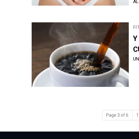
AL
FI
Y
C
UN
Page 3 of 6
1