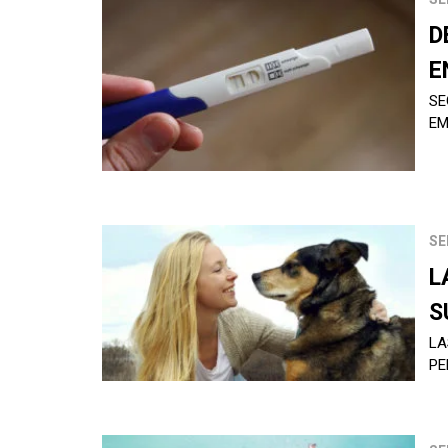
D
E
SE
EM
SE
L
S
LA
PE