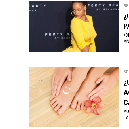
SE
¿
P
¿D
A
SE
¿
A
C
AU
LA