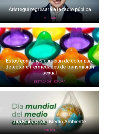
Aristegui regresará a la radio pública
NOTICIAS
Estos condones cambian de color para
detectar enfermedades de transmisión
sexual
,
DESTACADOS
EXPLORA
Día Mundial del Medio Ambiente
EXPLORA