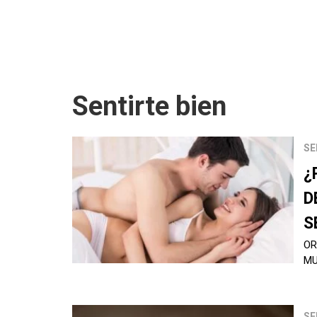
Sentirte bien
SE
¿
D
S
OR
MU
SE