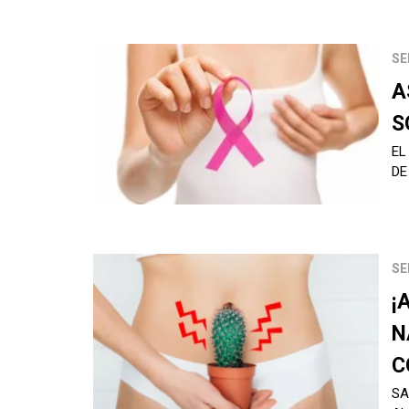
SE
A
S
EL
DE
SE
¡
N
C
SA