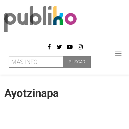
Toggl
navig
Ayotzinapa