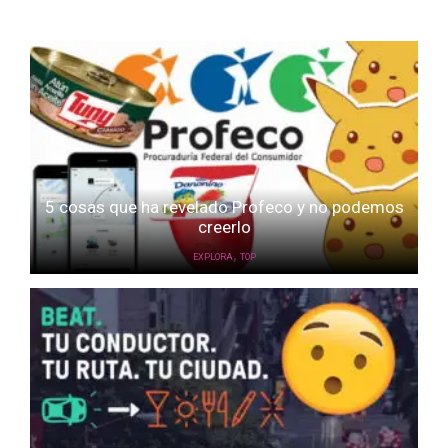
5 cosas que ha revelado Profeco y no podemos
creerlo
,
EXPLORA
TOP