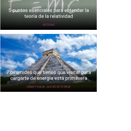
5 puntos esenciales para entender la
teoría de la relatividad
NOTICIAS
7 pirámides que tienes que visitar para
cargarte de energía esta primavera
,
COME Y VIAJA
QUE NO SE TE PASE