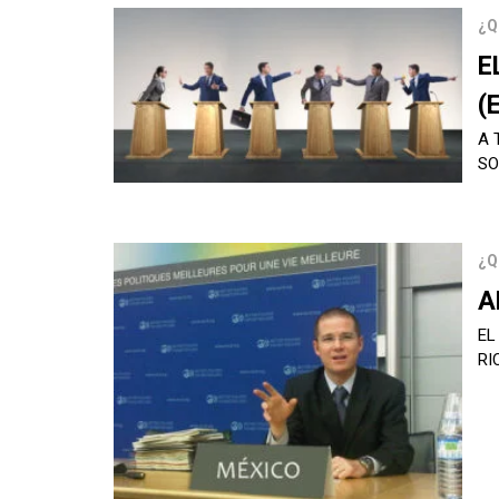
¿Q
E
(
A 
SO
¿Q
A
EL
RI