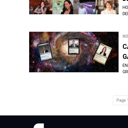
HO
DE
NO
C
G
EN
GR
Page 1