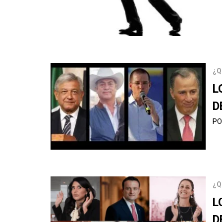
¿Q
L
D
PO
¿Q
L
D