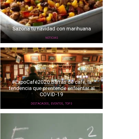
Sazona tu navidad con marihuana
NOTICIAS
#ExpoCafé2020 Barras de café, la
tendencia que prentende enfrentar al
COVID-19
,
,
DESTACADOS
EVENTOS
TOP 3