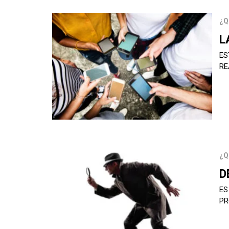
¿Q
L
ES
RE
¿Q
D
ES
PR