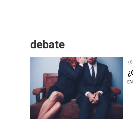
debate
¿Q
¿
EN