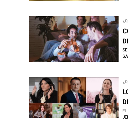
¿Q
C
D
SE
SA
¿Q
L
D
EL
JE