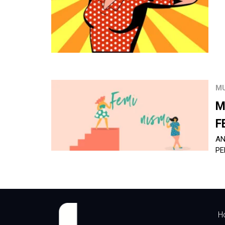
M
M
F
AN
PE
H