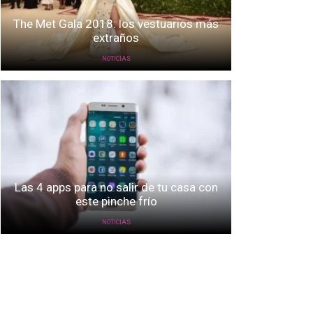
The Met Gala 2018: los vestuarios más
extraños
NOTICIAS
Las 4 apps para no salir de tu casa con
este pinche frío
NOTICIAS