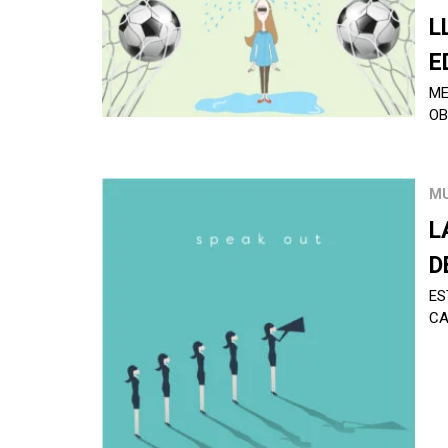
L
E
ME
OB
M
L
D
ES
CA