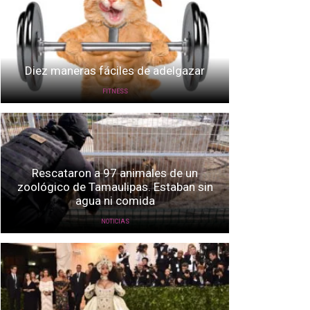
Diez maneras fáciles de adelgazar
FITNESS
Rescataron a 97 animales de un
zoológico de Tamaulipas. Estaban sin
agua ni comida
NOTICIAS