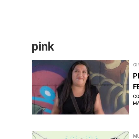
pink
GI
P
F
CO
MA
M