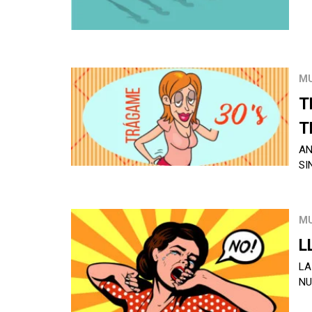
M
T
T
AN
SI
M
L
LA
NU