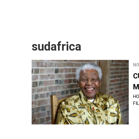
sudafrica
NO
C
M
HO
FI