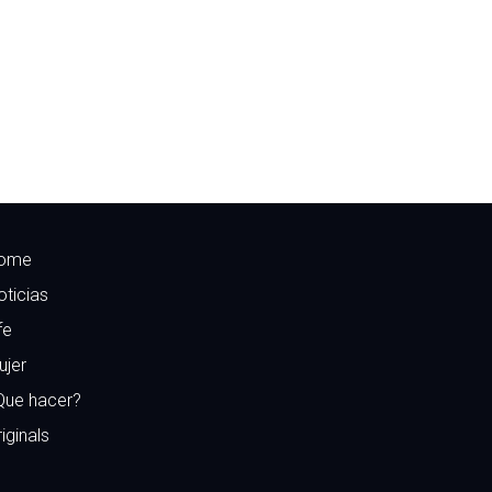
ome
oticias
fe
ujer
Que hacer?
iginals