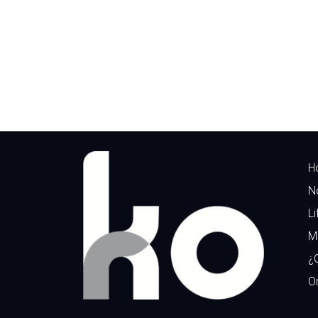
H
N
Li
M
¿
Or