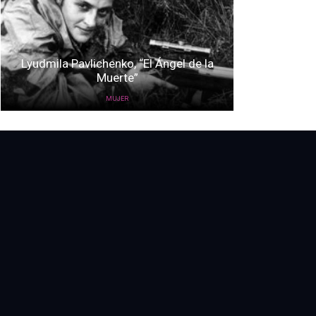
Lyudmila Pavlichenko, “El Ángel de la
Muerte”
MUJER