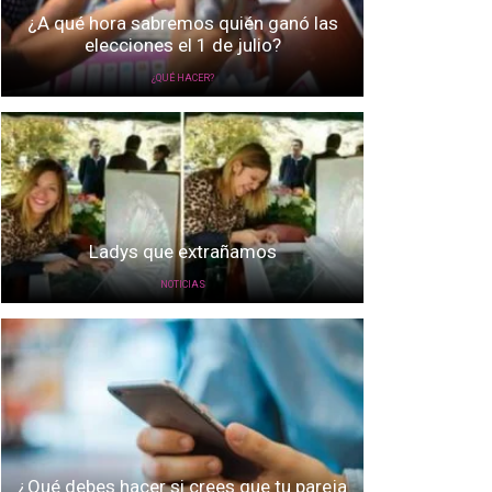
¿A qué hora sabremos quién ganó las
elecciones el 1 de julio?
¿QUÉ HACER?
Ladys que extrañamos
NOTICIAS
¿Qué debes hacer si crees que tu pareja