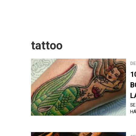
tattoo
DE
1
B
L
SE
HÁ