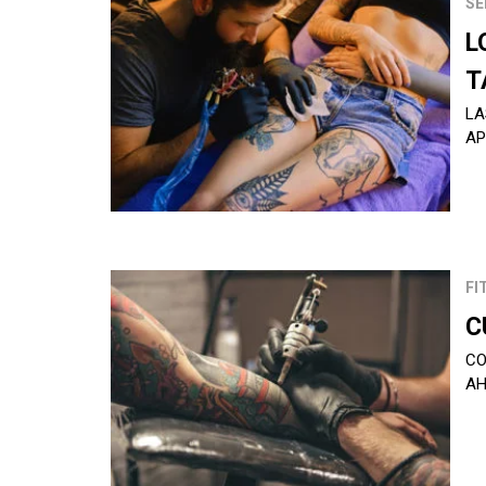
SE
L
T
LA
AP
FI
C
CO
AH