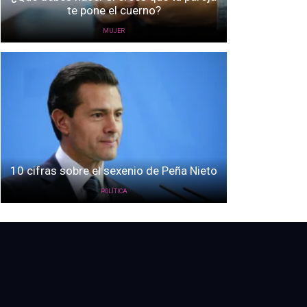
te pone el cuerno?
MUJER
10 cifras sobre el sexenio de Peña Nieto
POLÍTICA