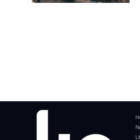
H
N
Li