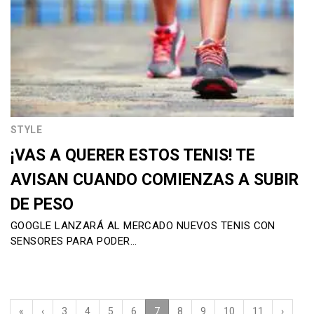
STYLE
¡VAS A QUERER ESTOS TENIS! TE
AVISAN CUANDO COMIENZAS A SUBIR
DE PESO
GOOGLE LANZARÁ AL MERCADO NUEVOS TENIS CON
SENSORES PARA PODER…
«
‹
3
4
5
6
7
(current)
8
9
10
11
›