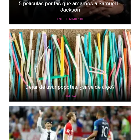
5 películas por las que amamos a Samuel L.
Jackson
ENTRETENIMIENTO
Dejar de usar popotes, ¿sirve de algo?
EXPLORA