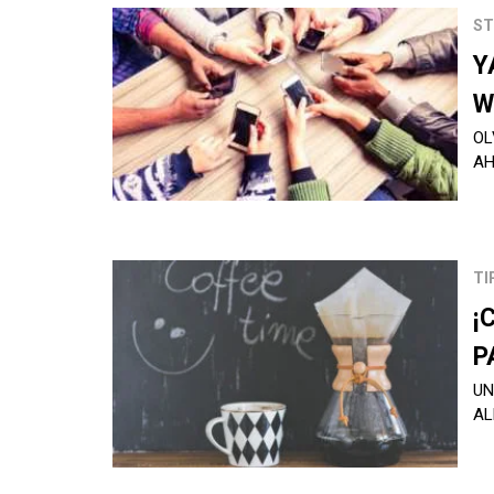
ST
Y
W
OL
AH
TI
¡
P
UN
AL