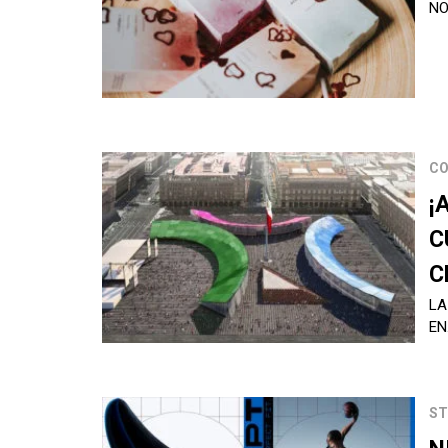
NO
CO
¡
C
C
LA
EN
ST