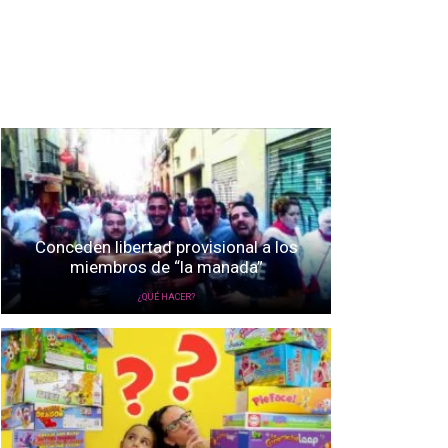
Conceden libertad provisional a los
miembros de “la manada”
¿QUÉ HACER?