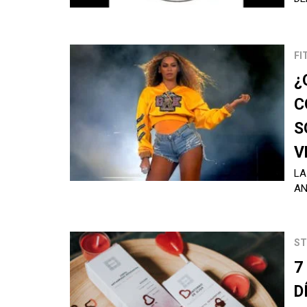
FI
¿
C
S
V
LA
AN
ST
7
D