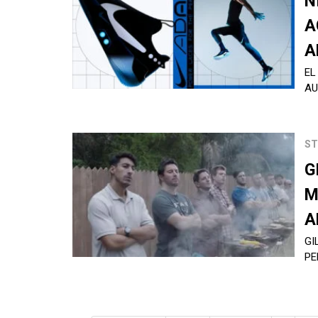
N
A
A
EL
AU
ST
G
M
A
GI
PE