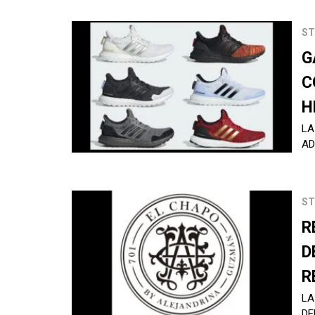
ST
G
C
H
LA
AD
ST
R
D
R
LA
DE