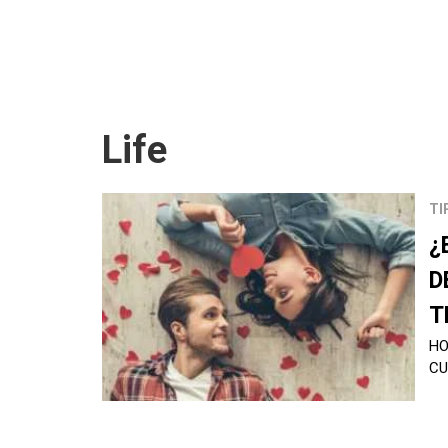
Life
TI
¿
D
T
HO
CU