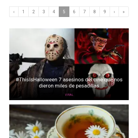
‹
1
2
3
4
5
(current)
6
7
8
9
›
»
#ThisIsHalloween 7 asesinos del cine que nos
dieron miles de pesadillas
VIRAL