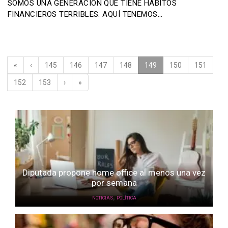
SOMOS UNA GENERACIÓN QUE TIENE HÁBITOS
FINANCIEROS TERRIBLES. AQUÍ TENEMOS…
«
‹
145
146
147
148
149
(current)
150
151
152
153
›
»
Diputada propone home office al menos una vez
por semana
,
NOTICIAS
POLÍTICA